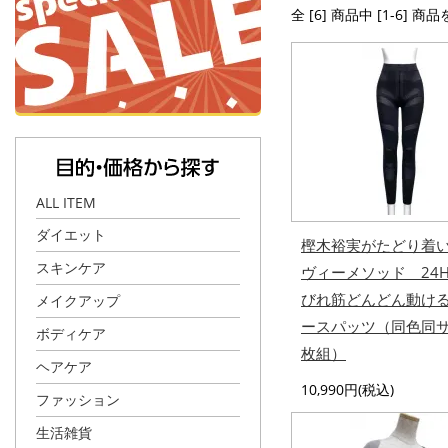
全 [6] 商品中 [1-6] 商
ALL ITEM
ダイエット
樫木裕実がたどり着
スキンケア
ヴィーメソッド 24
びれ筋どんどん動け
メイクアップ
ースパッツ（同色同サ
ボディケア
枚組）
ヘアケア
10,990円(税込)
ファッション
生活雑貨