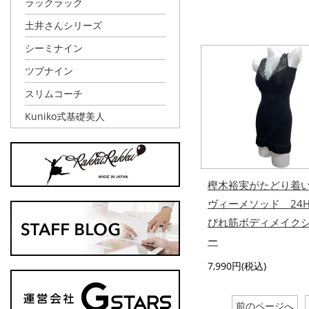
ラックラック
土井さんシリーズ
シーミナイン
ツブナイン
スリムコーチ
Kuniko式基礎美人
樫木裕実がたどり着
ヴィーメソッド 24
びれ筋ボディメイク
ー
7,990円(税込)
前のページへ